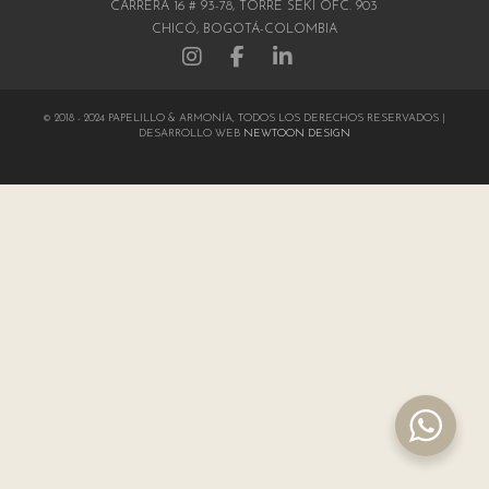
CARRERA 16 # 93-78, TORRE SEKI OFC. 903
CHICÓ, BOGOTÁ-COLOMBIA
© 2018 - 2024 PAPELILLO & ARMONÍA, TODOS LOS DERECHOS RESERVADOS |
DESARROLLO WEB
NEWTOON DESIGN