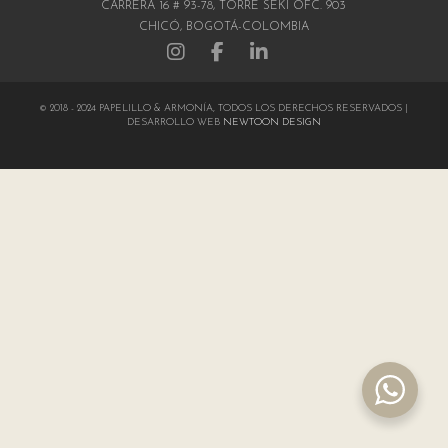
CARRERA 16 # 93-78, TORRE SEKI OFC. 903
CHICÓ, BOGOTÁ-COLOMBIA
© 2018 - 2024 PAPELILLO & ARMONÍA, TODOS LOS DERECHOS RESERVADOS |
DESARROLLO WEB
NEWTOON DESIGN