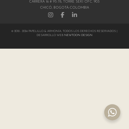
CARRERA 16 # 93-78, TORRE SEKI OFC. 903
CHICÓ, BOGOTÁ-COLOMBIA
© 2018 - 2024 PAPELILLO & ARMONÍA, TODOS LOS DERECHOS RESERVADOS |
DESARROLLO WEB
NEWTOON DESIGN