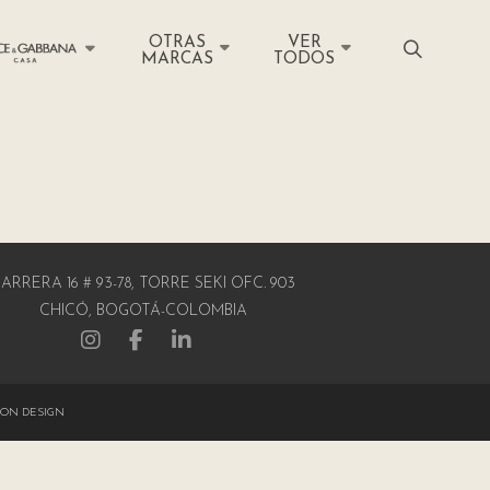
OTRAS
VER
MARCAS
TODOS
ARRERA 16 # 93-78, TORRE SEKI OFC. 903
CHICÓ, BOGOTÁ-COLOMBIA
ON DESIGN