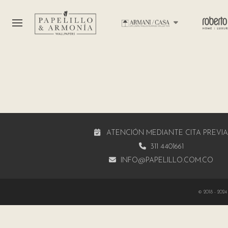
ATENCIÓN MEDIANTE CITA PREVI
311 4401661
INFO@PAPELILLO.COM.CO
© 2018 - 2