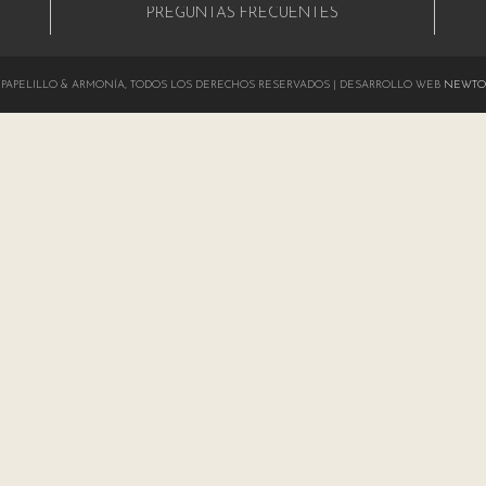
PREGUNTAS FRECUENTES
024 PAPELILLO & ARMONÍA, TODOS LOS DERECHOS RESERVADOS | DESARROLLO WEB
NEWTO