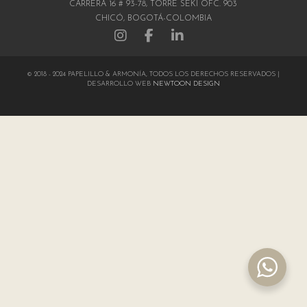
CARRERA 16 # 93-78, TORRE SEKI OFC. 903
CHICÓ, BOGOTÁ-COLOMBIA
© 2018 - 2024 PAPELILLO & ARMONÍA, TODOS LOS DERECHOS RESERVADOS |
DESARROLLO WEB
NEWTOON DESIGN