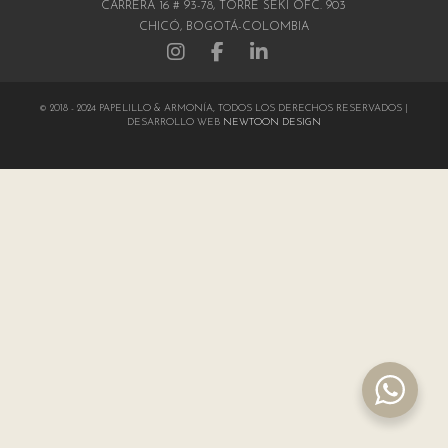
CARRERA 16 # 93-78, TORRE SEKI OFC. 903
CHICÓ, BOGOTÁ-COLOMBIA
© 2018 - 2024 PAPELILLO & ARMONÍA, TODOS LOS DERECHOS RESERVADOS |
DESARROLLO WEB
NEWTOON DESIGN