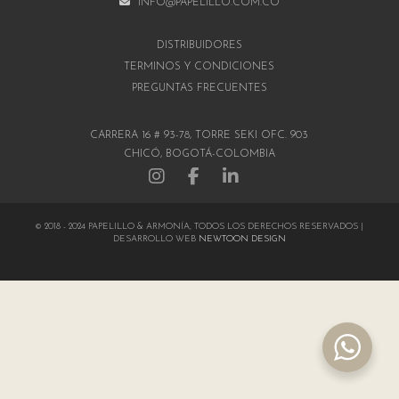
INFO@PAPELILLO.COM.CO
DISTRIBUIDORES
TÉRMINOS Y CONDICIONES
PREGUNTAS FRECUENTES
CARRERA 16 # 93-78, TORRE SEKI OFC. 903
CHICÓ, BOGOTÁ-COLOMBIA
© 2018 - 2024 PAPELILLO & ARMONÍA, TODOS LOS DERECHOS RESERVADOS |
DESARROLLO WEB
NEWTOON DESIGN