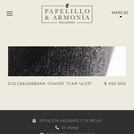
MARCAS
DOLCE&GABBANA TCW007 TCAI9 UL037
$
450.000
ATENCIÓN MEDIANTE CITA PREVIA
311 4401661