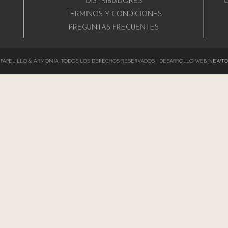
DISTRIBUIDORES
C
A
TÉRMINOS Y CONDICIONES
PREGUNTAS FRECUENTES
024 PAPELILLO & ARMONÍA, TODOS LOS DERECHOS RESERVADOS | DESARROLLO WEB
NEWTO