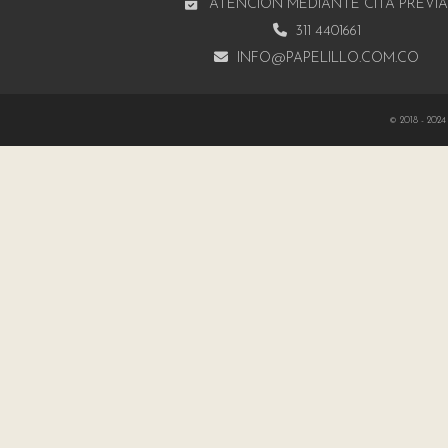
ATENCIÓN MEDIANTE CITA PREVI
311 4401661
INFO@PAPELILLO.COM.CO
© 2018 - 2