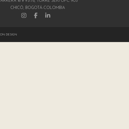
ARRERA 16 # 93-78, TORRE SEKI OFC. 903
CHICÓ, BOGOTÁ-COLOMBIA
ON DESIGN