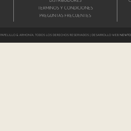
DISTRIBUIDORES
C
A
TÉRMINOS Y CONDICIONES
PREGUNTAS FRECUENTES
024 PAPELILLO & ARMONÍA, TODOS LOS DERECHOS RESERVADOS | DESARROLLO WEB
NEWTO