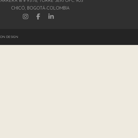
ARRERA 16 # 93-78, TORRE SEKI OFC. 903
CHICÓ, BOGOTÁ-COLOMBIA
ON DESIGN