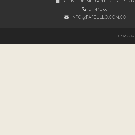
ATENCIÓN MEDIANTE CITA PREVI
311 4401661
INFO@PAPELILLO.COM.CO
© 2018 - 2