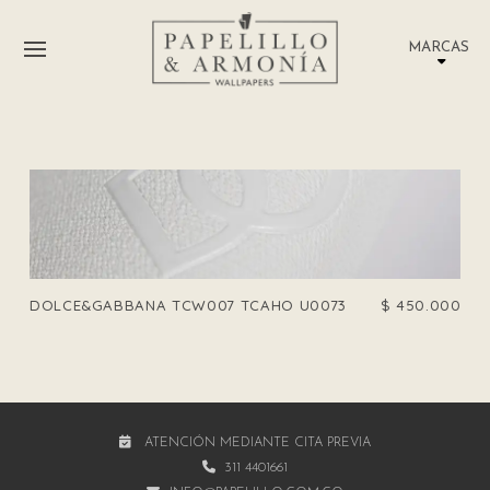
MARCAS
DOLCE&GABBANA TCW007 TCAHO U0073
$
450.000
ATENCIÓN MEDIANTE CITA PREVIA
311 4401661