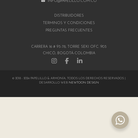
INFO@PAPELILLO.COM.CO
DISTRIBUIDORES
TÉRMINOS Y CONDICIONES
PREGUNTAS FRECUENTES
CARRERA 16 # 93-78, TORRE SEKI OFC. 903
CHICÓ, BOGOTÁ-COLOMBIA
© 2018 - 2024 PAPELILLO & ARMONÍA, TODOS LOS DERECHOS RESERVADOS |
DESARROLLO WEB
NEWTOON DESIGN