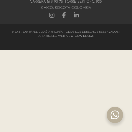
CARRERA 16 # 93-78, TORRE SEKI OFC. 903
CHICÓ, BOGOTÁ-COLOMBIA
© 2018 - 2024 PAPELILLO & ARMONÍA, TODOS LOS DERECHOS RESERVADOS |
DESARROLLO WEB
NEWTOON DESIGN