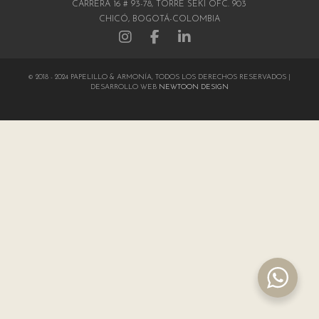
CARRERA 16 # 93-78, TORRE SEKI OFC. 903
CHICÓ, BOGOTÁ-COLOMBIA
© 2018 - 2024 PAPELILLO & ARMONÍA, TODOS LOS DERECHOS RESERVADOS |
DESARROLLO WEB
NEWTOON DESIGN