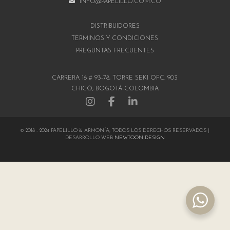
INFO@PAPELILLO.COM.CO
DISTRIBUIDORES
TÉRMINOS Y CONDICIONES
PREGUNTAS FRECUENTES
CARRERA 16 # 93-78, TORRE SEKI OFC. 903
CHICÓ, BOGOTÁ-COLOMBIA
© 2018 - 2024 PAPELILLO & ARMONÍA, TODOS LOS DERECHOS RESERVADOS |
DESARROLLO WEB
NEWTOON DESIGN