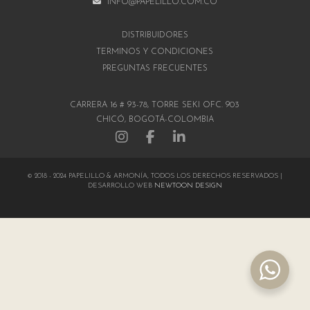
INFO@PAPELILLO.COM.CO
DISTRIBUIDORES
TÉRMINOS Y CONDICIONES
PREGUNTAS FRECUENTES
CARRERA 16 # 93-78, TORRE SEKI OFC. 903
CHICÓ, BOGOTÁ-COLOMBIA
© 2018 - 2024 PAPELILLO & ARMONÍA, TODOS LOS DERECHOS RESERVADOS |
DESARROLLO WEB
NEWTOON DESIGN