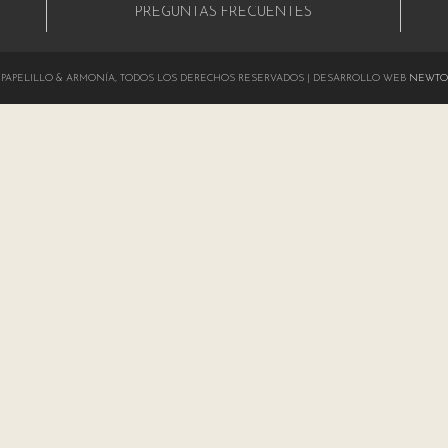
PREGUNTAS FRECUENTES
024 PAPELILLO & ARMONÍA, TODOS LOS DERECHOS RESERVADOS | DESARROLLO WEB
NEWTO