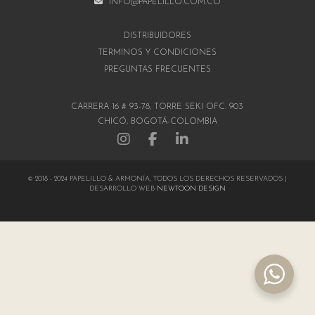
INFO@PAPELILLO.COM.CO
DISTRIBUIDORES
TÉRMINOS Y CONDICIONES
PREGUNTAS FRECUENTES
CARRERA 16 # 93-78, TORRE SEKI OFC. 903
CHICÓ, BOGOTÁ-COLOMBIA
© 2018 - 2024 PAPELILLO & ARMONÍA, TODOS LOS DERECHOS RESERVADOS |
DESARROLLO WEB
NEWTOON DESIGN