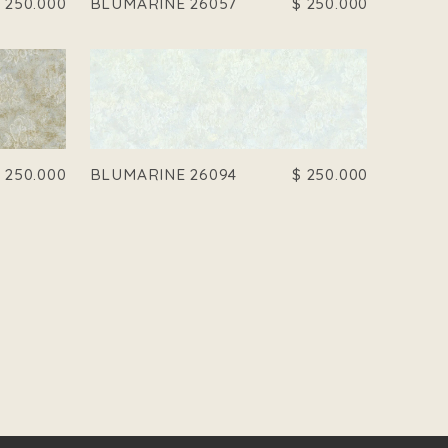
$
250.000
BLUMARINE 26057
$
250.000
$
250.000
BLUMARINE 26094
$
250.000