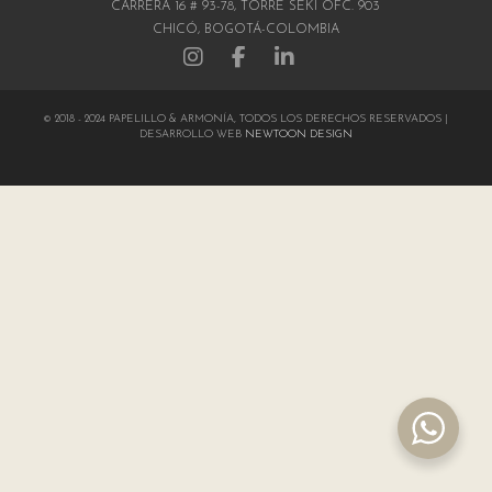
CARRERA 16 # 93-78, TORRE SEKI OFC. 903
CHICÓ, BOGOTÁ-COLOMBIA
© 2018 - 2024 PAPELILLO & ARMONÍA, TODOS LOS DERECHOS RESERVADOS |
DESARROLLO WEB
NEWTOON DESIGN