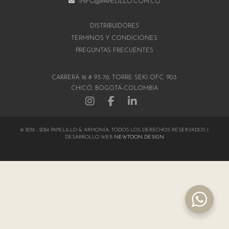
INFO@PAPELILLO.COM.CO
DISTRIBUIDORES
TÉRMINOS Y CONDICIONES
PREGUNTAS FRECUENTES
CARRERA 16 # 93-78, TORRE SEKI OFC. 903
CHICÓ, BOGOTÁ-COLOMBIA
© 2018 - 2024 PAPELILLO & ARMONÍA, TODOS LOS DERECHOS RESERVADOS |
DESARROLLO WEB
NEWTOON DESIGN