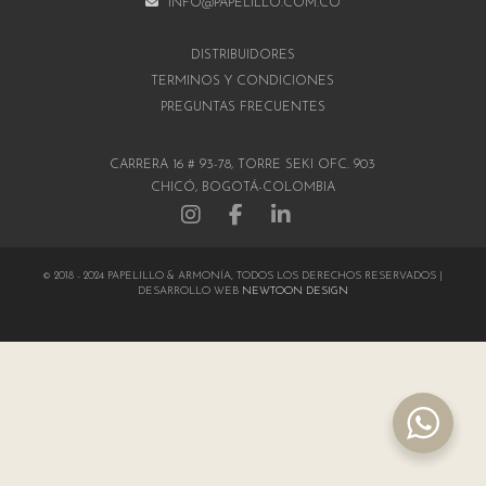
INFO@PAPELILLO.COM.CO
DISTRIBUIDORES
TÉRMINOS Y CONDICIONES
PREGUNTAS FRECUENTES
CARRERA 16 # 93-78, TORRE SEKI OFC. 903
CHICÓ, BOGOTÁ-COLOMBIA
© 2018 - 2024 PAPELILLO & ARMONÍA, TODOS LOS DERECHOS RESERVADOS |
DESARROLLO WEB
NEWTOON DESIGN