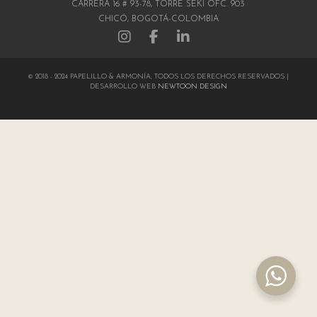
CARRERA 16 # 93-78, TORRE SEKI OFC. 903
CHICÓ, BOGOTÁ-COLOMBIA
© 2018 - 2024 PAPELILLO & ARMONÍA, TODOS LOS DERECHOS RESERVADOS |
DESARROLLO WEB
NEWTOON DESIGN